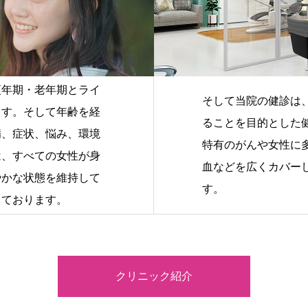
更年期・老年期とライ
そして当院の健診は
ます。そして年齢を経
ることを目的とした
病、症状、悩み、環境
特有のがんや女性に
は、すべての女性が身
血などを広くカバー
やかな状態を維持して
す。
しております。
クリニック紹介