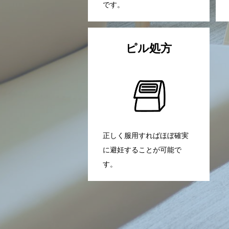
です。
ピル処方
正しく服⽤すればほぼ確実
に避妊することが可能で
す。