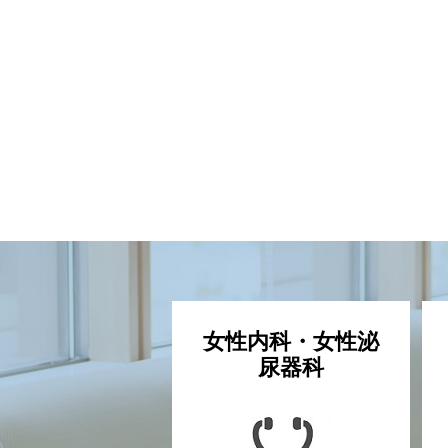
女性内科・女性泌
尿器科